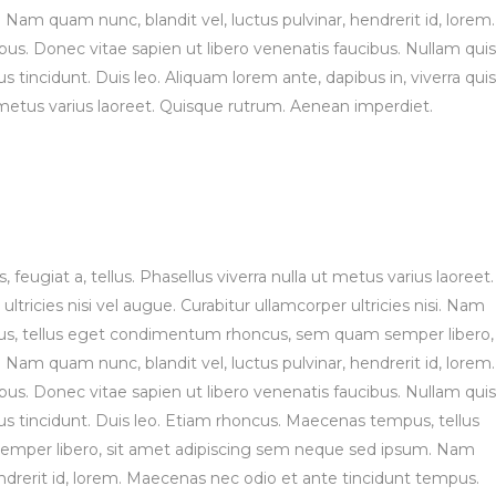
Nam quam nunc, blandit vel, luctus pulvinar, hendrerit id, lorem.
s. Donec vitae sapien ut libero venenatis faucibus. Nullam quis
s tincidunt. Duis leo. Aliquam lorem ante, dapibus in, viverra quis
ut metus varius laoreet. Quisque rutrum. Aenean imperdiet.
, feugiat a, tellus. Phasellus viverra nulla ut metus varius laoreet.
tricies nisi vel augue. Curabitur ullamcorper ultricies nisi. Nam
us, tellus eget condimentum rhoncus, sem quam semper libero,
Nam quam nunc, blandit vel, luctus pulvinar, hendrerit id, lorem.
s. Donec vitae sapien ut libero venenatis faucibus. Nullam quis
bus tincidunt. Duis leo. Etiam rhoncus. Maecenas tempus, tellus
per libero, sit amet adipiscing sem neque sed ipsum. Nam
endrerit id, lorem. Maecenas nec odio et ante tincidunt tempus.