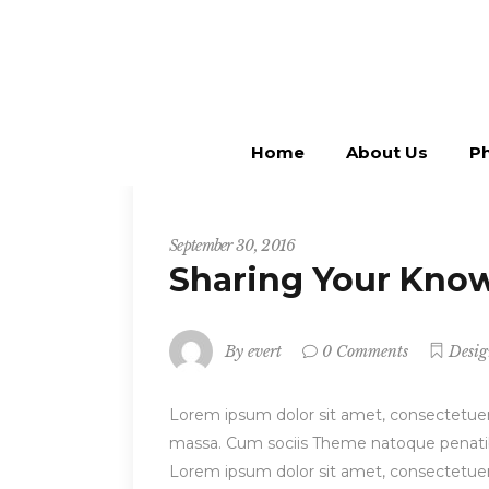
Home
About Us
Ph
Startup
September 30, 2016
Sharing Your Kno
By
evert
0 Comments
Desi
Lorem ipsum dolor sit amet, consectetuer
massa. Cum sociis Theme natoque penatibu
Lorem ipsum dolor sit amet, consectetuer