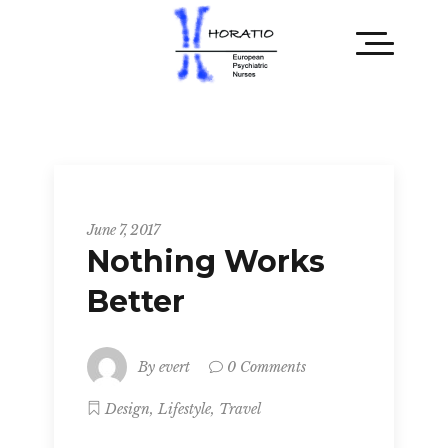
Business
June 7, 2017
Nothing Works
Better
By
evert
0 Comments
,
,
Design
Lifestyle
Travel