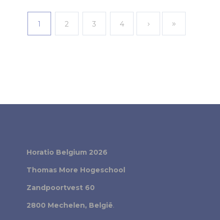
1
2
3
4
Horatio Belgium 2026
Thomas More Hogeschool
Zandpoortvest 60
2800 Mechelen, België
.