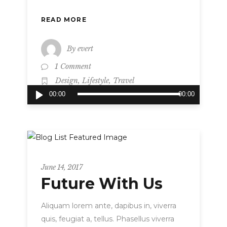
READ MORE
By
evert
1 Comment
,
,
Design
Lifestyle
Travel
Audio
00:00
00:00
Player
Metro
June 14, 2017
Future With Us
Aliquam lorem ante, dapibus in, viverra
quis, feugiat a, tellus. Phasellus viverra