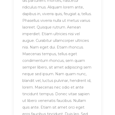
dis parturient montes, nascetur
ridiculus mus. Aliquam lorem ante,
dapibus in, viverra quis, feugiat a, tellus.
Phasellus viverra nulla ut metus varius
laoreet. Quisque rutrum. Aenean
imperdiet. Etiam ultricies nisi vel
augue. Curabitur ullamcorper ultricies
nisi. Nam eget dui. Etiam rhoncus.
Maecenas tempus, tellus eget
condimentum rhoncus, sem quam
semper libero, sit amet adipiscing sem
neque sed ipsum. Nam quam nunc,
blandit vel, luctus pulvinar, hendrerit id,
lorem. Maecenas nec odio et ante
tincidunt tempus. Donec vitae sapien
ut libero venenatis faucibus. Nullam
quis ante. Etiam sit amet orci eget
eros faucibus tincidunt. Duis leo. Sed