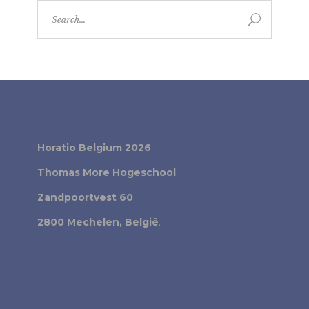
Search
for:
Horatio Belgium 2026
Thomas More Hogeschool
Zandpoortvest 60
2800 Mechelen, België
.