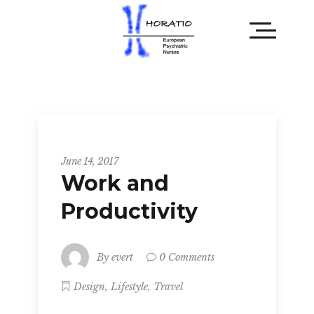
Metro
June 14, 2017
Work and
Productivity
By
evert
0 Comments
,
,
Design
Lifestyle
Travel