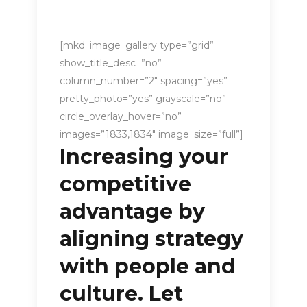
[mkd_image_gallery type=”grid”
show_title_desc=”no”
column_number=”2″ spacing=”yes”
pretty_photo=”yes” grayscale=”no”
circle_overlay_hover=”no”
images=”1833,1834″ image_size=”full”]
Increasing your
competitive
advantage by
aligning strategy
with people and
culture. Let