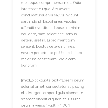
mel reque comprehensam ea. Odio
interesset cu quo. Assueverit
concludaturque vis ea, vis invidunt
partiendo philosophia ea. Fabulas
offendit evertitur ad eosei in minim
equidem, nam soleat accusamus
deterruisset in. Ei pro mentitum
senserit. Doctus cetero no mea,
novum perpetua id pri.Usu ex habeo
malorum constituam. Pro dicam
bonorum.
[mkd_blockquote text=”Lorem ipsum
dolor sit amet, consectetur adipiscing
elit. Integer semper, ligula bibendum
sit amet blandit aliquam, tellus urna
ipsum a varius ” width=”100″]