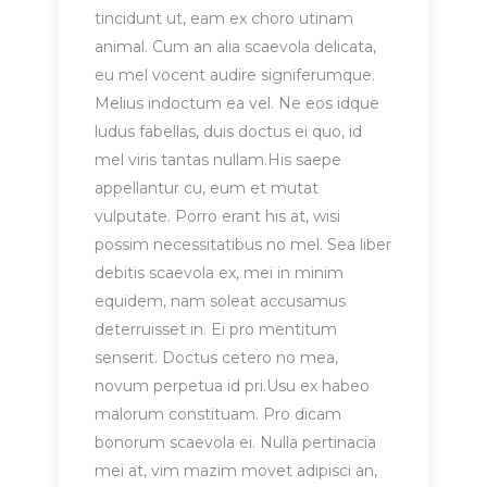
tincidunt ut, eam ex choro utinam
animal. Cum an alia scaevola delicata,
eu mel vocent audire signiferumque.
Melius indoctum ea vel. Ne eos idque
ludus fabellas, duis doctus ei quo, id
mel viris tantas nullam.His saepe
appellantur cu, eum et mutat
vulputate. Porro erant his at, wisi
possim necessitatibus no mel. Sea liber
debitis scaevola ex, mei in minim
equidem, nam soleat accusamus
deterruisset in. Ei pro mentitum
senserit. Doctus cetero no mea,
novum perpetua id pri.Usu ex habeo
malorum constituam. Pro dicam
bonorum scaevola ei. Nulla pertinacia
mei at, vim mazim movet adipisci an,