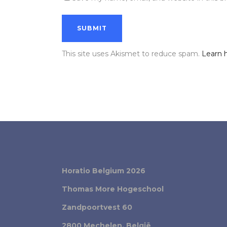
This site uses Akismet to reduce spam.
Learn 
Horatio Belgium 2026
Thomas More Hogeschool
Zandpoortvest 60
2800 Mechelen, België
.