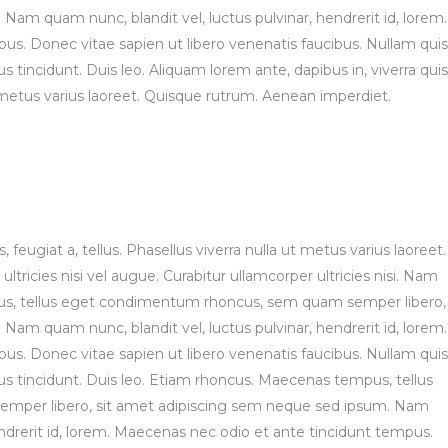
Nam quam nunc, blandit vel, luctus pulvinar, hendrerit id, lorem.
s. Donec vitae sapien ut libero venenatis faucibus. Nullam quis
s tincidunt. Duis leo. Aliquam lorem ante, dapibus in, viverra quis
ut metus varius laoreet. Quisque rutrum. Aenean imperdiet.
, feugiat a, tellus. Phasellus viverra nulla ut metus varius laoreet.
tricies nisi vel augue. Curabitur ullamcorper ultricies nisi. Nam
us, tellus eget condimentum rhoncus, sem quam semper libero,
Nam quam nunc, blandit vel, luctus pulvinar, hendrerit id, lorem.
s. Donec vitae sapien ut libero venenatis faucibus. Nullam quis
bus tincidunt. Duis leo. Etiam rhoncus. Maecenas tempus, tellus
per libero, sit amet adipiscing sem neque sed ipsum. Nam
endrerit id, lorem. Maecenas nec odio et ante tincidunt tempus.