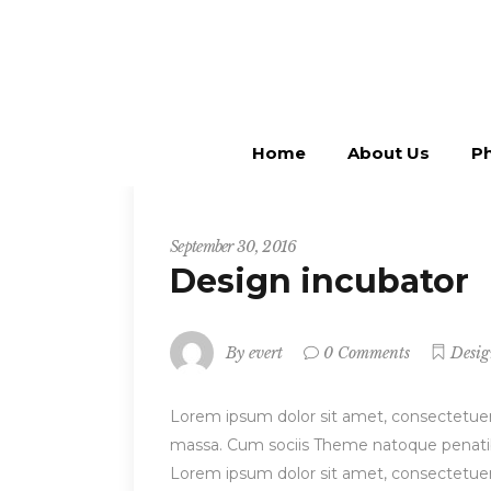
Home
About Us
Ph
Startup
September 30, 2016
Design incubator
By
evert
0 Comments
Desi
Lorem ipsum dolor sit amet, consectetuer
massa. Cum sociis Theme natoque penatibu
Lorem ipsum dolor sit amet, consectetuer