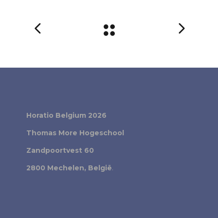
Horatio Belgium 2026
Thomas More Hogeschool
Zandpoortvest 60
2800 Mechelen, België
.